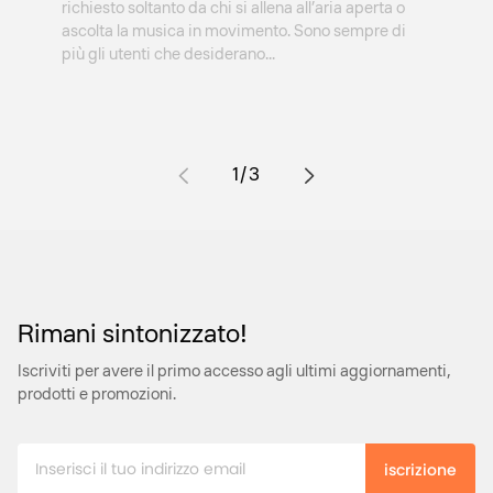
richiesto soltanto da chi si allena all’aria aperta o
ascolta la musica in movimento. Sono sempre di
più gli utenti che desiderano...
su
1
/
3
Rimani sintonizzato!
Iscriviti per avere il primo accesso agli ultimi aggiornamenti,
prodotti e promozioni.
iscrizione