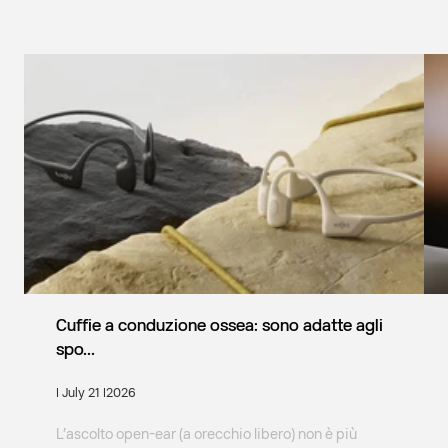
Cuffie a conduzione ossea: sono adatte agli
spo...
| July 21 |2026
L’ascolto open-ear (a orecchio libero) non è più