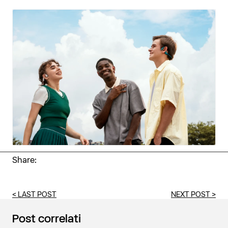
Hai un account?
Accedi
per un check-out più veloce.
Share:
<
LAST POST
NEXT POST
>
Post correlati